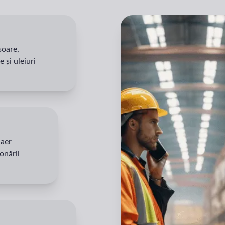
soare,
 și uleiuri
 aer
onării