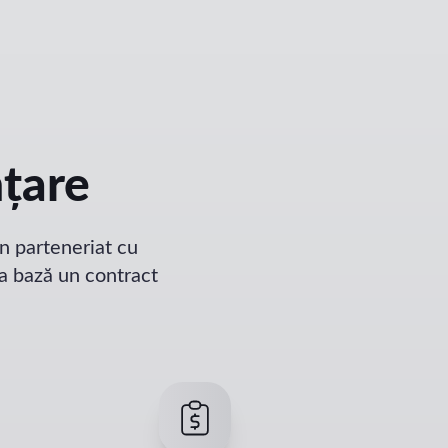
nțare
în parteneriat cu
la bază un contract