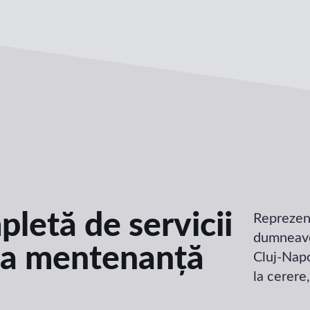
letă de servicii
Reprezen
dumneavoa
 la mentenanță
Cluj-Napo
la cerere