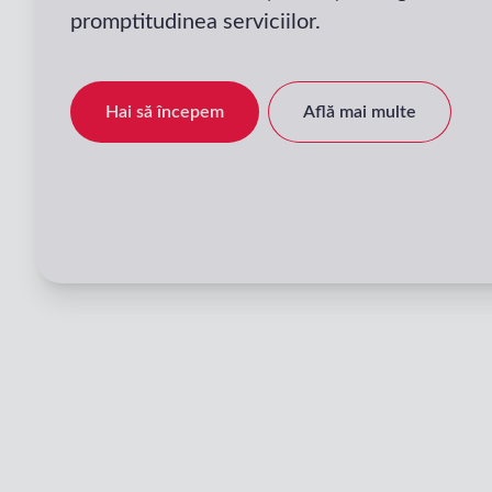
promptitudinea serviciilor.
Hai să începem
Află mai multe