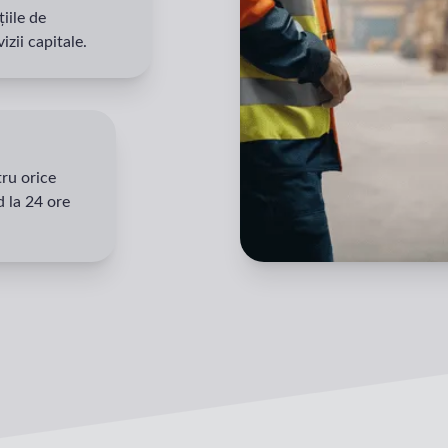
iile de
izii capitale.
tru orice
d la 24 ore