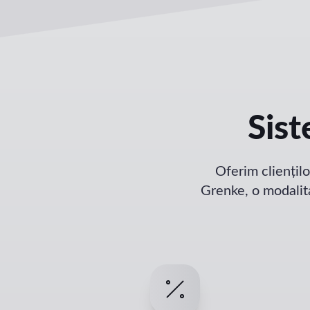
Sist
Oferim cliențilo
Grenke, o modalita