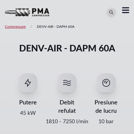
Compresoare
/
DENV-AIR
-
DAPM 60A
DENV-AIR - DAPM 60A
Putere
Debit
Presiune
refulat
de lucru
45
kW
1810
-
7250
l/min
10 bar