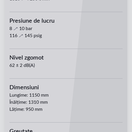
Presiune de lucru
8
10
bar
116
145
psig
Nivel zgomot
62 ± 2 dB(A)
Dimensiuni
Lungime
:
1150 mm
Înălțime
:
1310 mm
Lățime
:
950 mm
Greutate