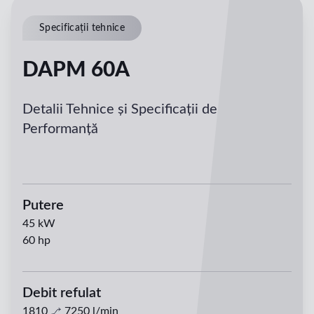
Specificații tehnice
DAPM 60A
Detalii Tehnice și Specificații de
Performanță
Putere
45
kW
60
hp
Debit refulat
1810
7250
l/min