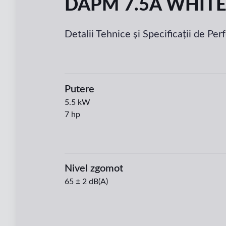
DAPM 7.5A WHIT
Detalii Tehnice și Specificații de Pe
Putere
5.5
kW
7
hp
Nivel zgomot
65 ± 2 dB(A)