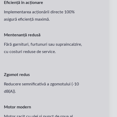
Eficiență în acționare
Implementarea acționării directe 100%
asigură eficiență maximă.
Mentenanță redusă
Fără garnituri, furtunuri sau supraincalzire,
cu costuri reduse de service.
Zgomot redus
Reducere semnificativă a zgomotului (-10
dB(A)).
Motor modern
Motor racit cu ulei și punct de roua al