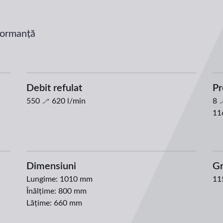
E
rformanță
Debit refulat
Pr
550
620
l/min
8
11
Dimensiuni
Gr
Lungime
:
1010 mm
11
Înălțime
:
800 mm
Lățime
:
660 mm