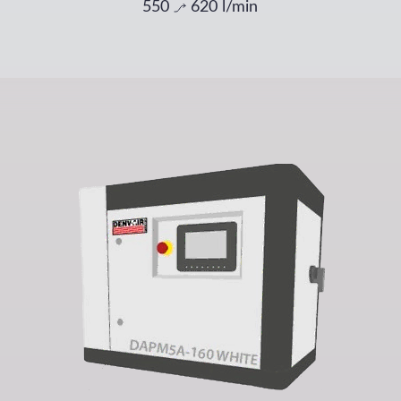
550
620
l/min