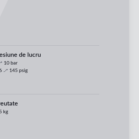
esiune de lucru
10
bar
6
145
psig
eutate
5 kg