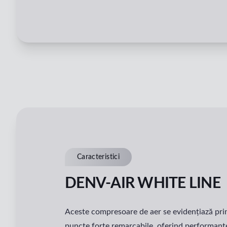
Caracteristici
DENV-AIR WHITE LINE
Aceste compresoare de aer se evidențiază pri
puncte forte remarcabile, oferind performanț