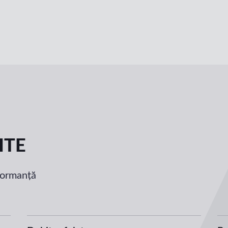
ITE
rformanță