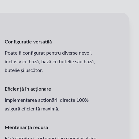
Configurație versatilă
Poate fi configurat pentru diverse nevoi,
inclusiv cu bază, bază cu butelie sau bază,
butelie și uscător.
Eficiență în acționare
Implementarea acționării directe 100%
asigură eficiență maximă.
Mentenanță redusă
Fără garnituri, furtunuri sau supraincalzire,