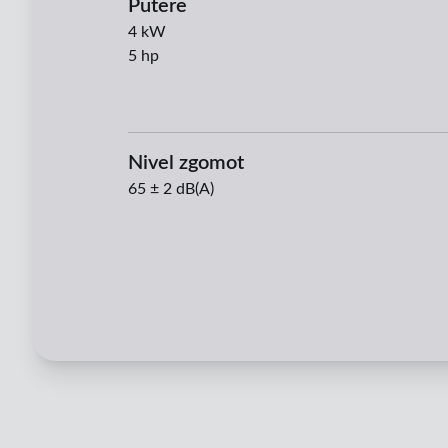
Putere
4
kW
5
hp
Nivel zgomot
65 ± 2 dB(A)