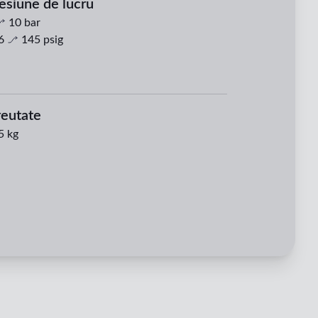
esiune de lucru
10
bar
6
145
psig
eutate
5 kg