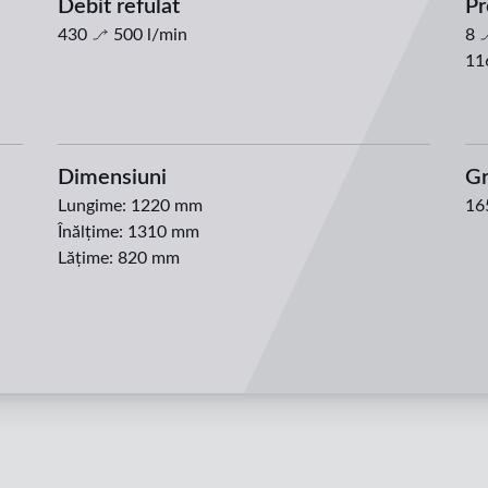
Debit refulat
Pr
430
500
l/min
8
11
Dimensiuni
Gr
Lungime
:
1220 mm
16
Înălțime
:
1310 mm
Lățime
:
820 mm