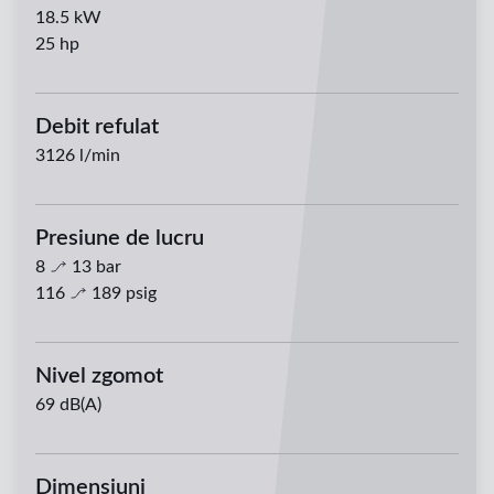
18.5
kW
25
hp
Debit refulat
3126
l/min
Presiune de lucru
8
13
bar
116
189
psig
Nivel zgomot
69 dB(A)
Dimensiuni