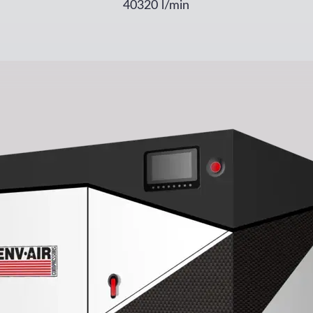
40320
l/min