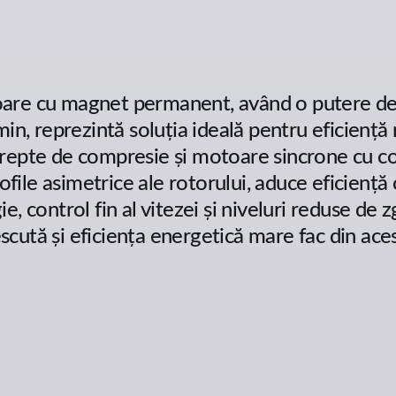
are cu magnet permanent, având o putere de
min, reprezintă soluția ideală pentru eficienț
epte de compresie și motoare sincrone cu cont
rofile asimetrice ale rotorului, aduce eficiență
e, control fin al vitezei și niveluri reduse d
rescută și eficiența energetică mare fac din a