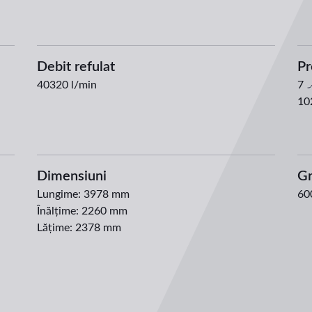
Debit refulat
Pr
40320
l/min
7
10
Dimensiuni
Gr
Lungime
:
3978 mm
60
Înălțime
:
2260 mm
Lățime
:
2378 mm