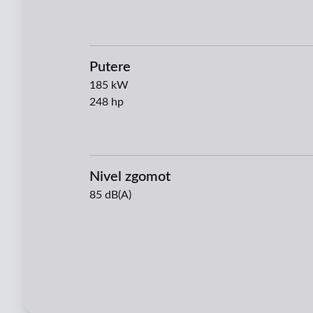
Putere
185
kW
248
hp
Nivel zgomot
85 dB(A)