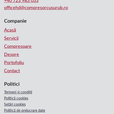
+40 723 983 033
officehd@compresorcusurub.ro
Companie
Acasă
Servicii
Compresoare
Despre
Portofoliu
Contact
Politici
Termeni și condiții
Politică cookies
Setări cookies
Politică de prelucrare date