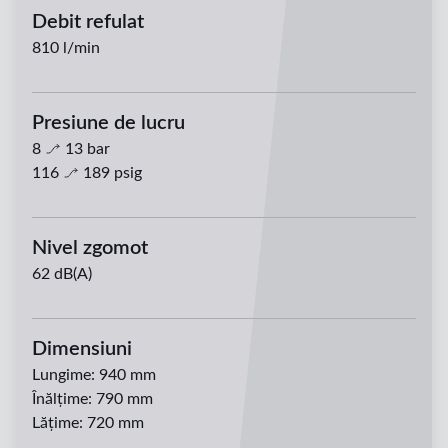
Debit refulat
810
l/min
Presiune de lucru
8
13
bar
116
189
psig
Nivel zgomot
62 dB(A)
Dimensiuni
Lungime
:
940 mm
Înălțime
:
790 mm
Lățime
:
720 mm