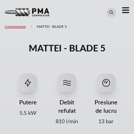
Compresoare
/
MATTEI
-
BLADE 5
MATTEI - BLADE 5
Putere
Debit
Presiune
refulat
de lucru
5.5
kW
810
l/min
13 bar