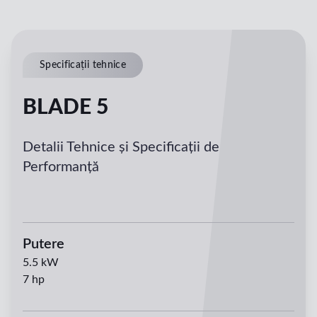
Specificații tehnice
BLADE 5
Detalii Tehnice și Specificații de
Performanță
Putere
5.5
kW
7
hp