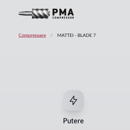
Compresoare
/
MATTEI
-
BLADE 7
Putere