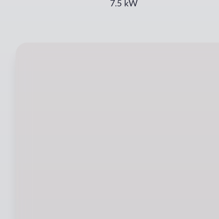
7.5
kW