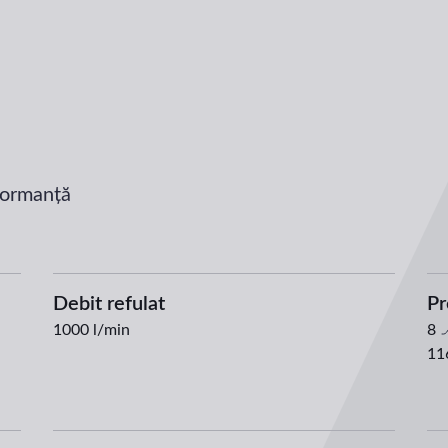
rformanță
Debit refulat
Pr
1000
l/min
8
11