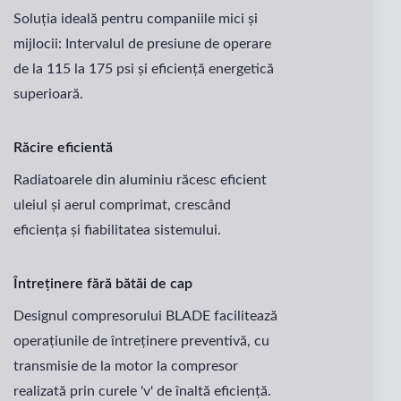
Soluția ideală pentru companiile mici și
mijlocii: Intervalul de presiune de operare
de la 115 la 175 psi și eficiență energetică
superioară.
Răcire eficientă
Radiatoarele din aluminiu răcesc eficient
uleiul și aerul comprimat, crescând
eficiența și fiabilitatea sistemului.
Întreținere fără bătăi de cap
Designul compresorului BLADE facilitează
operațiunile de întreținere preventivă, cu
transmisie de la motor la compresor
realizată prin curele 'v' de înaltă eficiență.