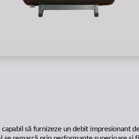
capabil să furnizeze un debit impresionant de 
l se remarcă prin performanțe superioare și fi